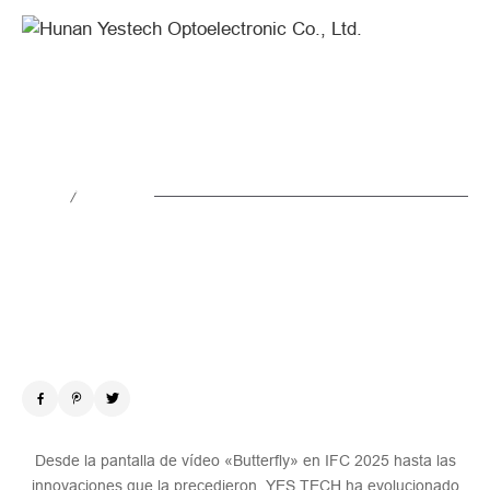
YES
TECH
|
A
Un viaje hacia nuevas dimensiones
Journey
to
/
Noticias
2025.08.20
New
Dimensions
Desde la pantalla de vídeo «Butterfly» en IFC 2025 hasta las
innovaciones que la precedieron, YES TECH ha evolucionado