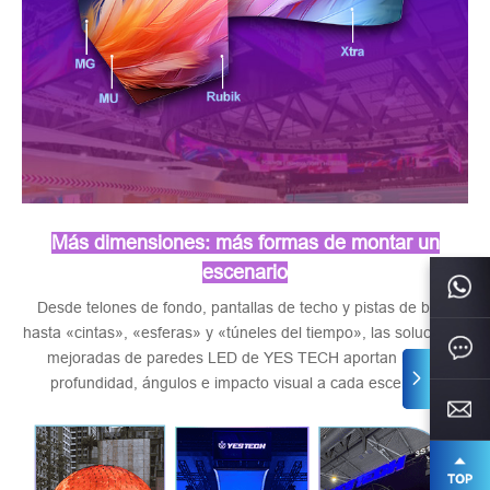
Más dimensiones: más formas de montar un
escenario
Desde telones de fondo, pantallas de techo y pistas de baile
hasta «cintas», «esferas» y «túneles del tiempo», las soluciones
mejoradas de paredes LED de YES TECH aportan nueva
profundidad, ángulos e impacto visual a cada escenario.