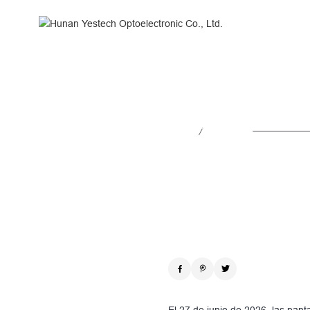
YES
TECH
Illuminates
Mobicom’s
Alquiler y puesta en escena
Red
DOOH
YES TECH ilumina
Show
with
Comercial
/
Noticias
2026.07.08
4,000+
Paso fino de píxeles
LED
Panels
El 27 de junio de 2026, las pa