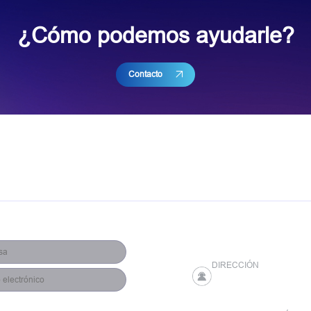
¿Cómo podemos ayudarle?
Contacto
DIRECCIÓN
YES TECH Optoelectro
Kaifu District, Changs