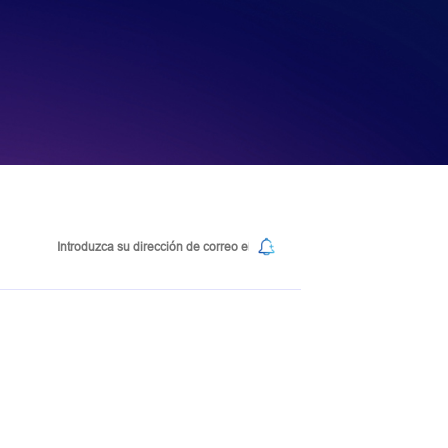
Suscribirse a nuestro boletín de noticias
nic Industrial Park, No.108 Qingzhuhu Road,
ha City, Hunan Province, China