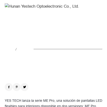
YES
TECH
Introduces
ME
YES TECH presenta ME Pro: pantalla
Pro:
LED flexible para interiores
Flexible
/
Indoor
Noticias
2026.05.07
LED
Display
YES TECH lanza la serie ME Pro, una solución de pantallas LED
flexibles para interiores disponible en dos versiones: ME Pro